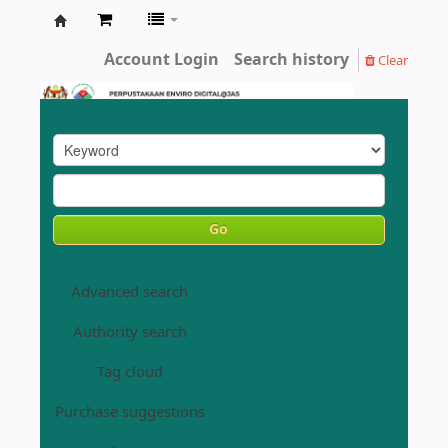
Enviro
Account Login
Search history
Clear
Library
DOE
Go
Advanced search
Authority search
Tag cloud
Purchase suggestions