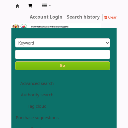
Enviro
Account Login
Search history
Clear
Library
DOE
Go
Advanced search
Authority search
Tag cloud
Purchase suggestions