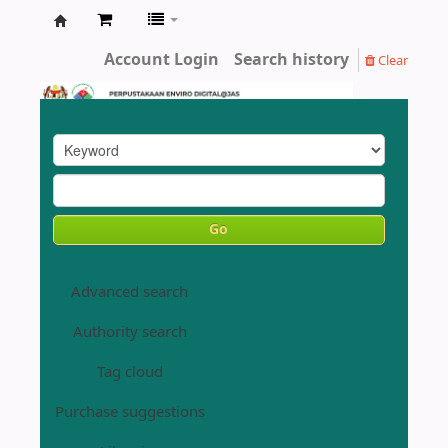
Enviro
Account Login
Search history
Clear
Library
DOE
Go
Advanced search
Authority search
Tag cloud
Purchase suggestions